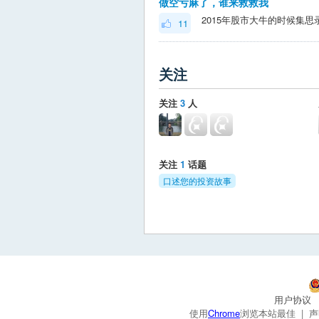
做空亏麻了，谁来救救我
11
关注
关注
3
人
关注
1
话题
口述您的投资故事
用户协议
使用
Chrome
浏览本站最佳 |