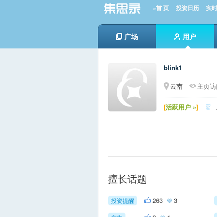
»首 页
投资日历
实
广场
用户
blink1
云南
主页访问
[
活跃用户 »
]

擅长话题
263
3
投资提醒