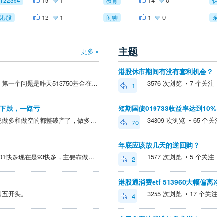
15
1
14
0
122354
教育
12
1
1
0
港股
闲聊
主题
更多 »
港股休市期间有没有套利机会？
借楼主帖子问两个套利问题，第一个问题是昨天513750基金在10点13分出现的大额买单，这个时候如果有人申购卖出是不是就亏损了？我观察了这类高波动基金包过港股创新药和港股互联网，盘中出现大额溢价买入的时候你申购卖出有60%到70%的概率卖出价低于收盘价，因为溢...
3576 次浏览 • 7 个关注 • 
1
下跌，一路亏
短期国债019733收益率达到10
从来没有哪一年像今年这样把做多和做空的都整破产了，做多的多数是买了恒生科技或者老登股，做空的多数是做空科创50，创业板或者中证1000，另外我发现一个有意思的现象：上证指数和深圳指数有一条白线和一条黄线，以往黄线通常代表题材股科技股等小盘股白线代表大盘蓝筹股，...
34809 次浏览 • 65 个关注 
70
年底应该放几天的逆回购？
解套了，开始买入的时候是101快多现在是93快多，主要靠做波段降低成本，我觉得炒股主要是要心态好，我买的少不怕它下跌平时也不怎么看这个债，只是空闲的时候偶尔买卖一下。
1577 次浏览 • 5 个关注 • 
2
港股通消费etf 513960大幅偏
是五开头。
3255 次浏览 • 17 个关注 •
4