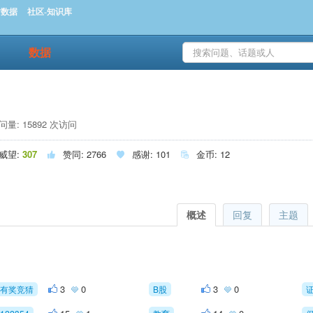
时数据
社区-知识库
数据
量: 15892 次访问
威望:
307
赞同:
2766
感谢:
101
金币:
12



概述
回复
主题
3
0
3
0
有奖竞猜
B股