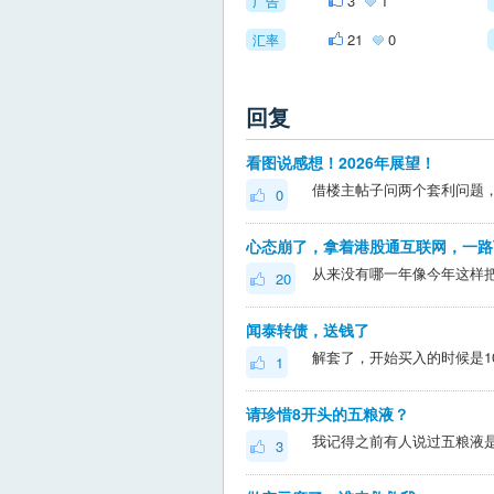
3
1
广告
21
0
汇率
回复
看图说感想！2026年展望！
0
心态崩了，拿着港股通互联网，一路
20
闻泰转债，送钱了
1
请珍惜8开头的五粮液？
我记得之前有人说过五粮液
3