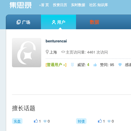
»首 页
投资日历
实时数据
社区-知识库
数据
广场
用户
benturencai
上海
主页访问量: 4461 次访问
[
普通用户 »
]
威望:
4
赞同:
95
感



擅长话题
1
0
1
0
实盘
转债