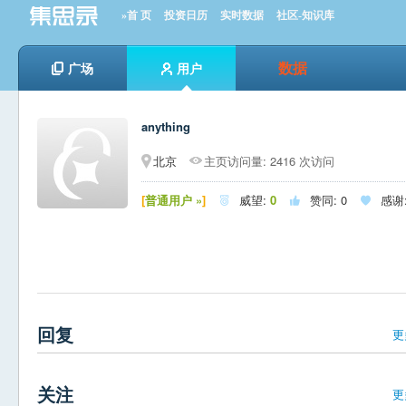
»首 页
投资日历
实时数据
社区-知识库
数据
广场
用户
anything
北京
主页访问量: 2416 次访问
[
普通用户 »
]
威望:
0
赞同:
0
感谢



回复
更
关注
更