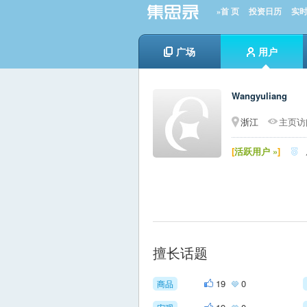
»首 页
投资日历
实
广场
用户
Wangyuliang
浙江
主页访问
[
活跃用户 »
]

擅长话题
19
0
商品