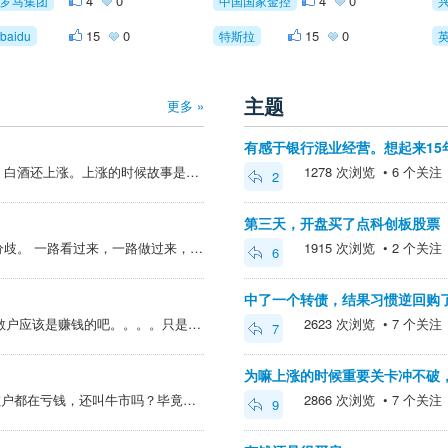
4
0
4
0
罗马集团
中国国家金控
15
0
15
0
baidu
特斯拉
主题
更多 »
有感于银行混业经营。想起来15
都是叙事。销量早就下跌了，白酒还上涨。上涨的时候故事是另一种说法。等跌得不能再跌了，自然又会起来，只不过又会有另外一种说法。白酒这种几千年的东西，如山丘搬古老。 白酒我只在上涨的时候赚了一丢丢丢钱，因为我很早看到了销量的下降。但是没看到他们所谓的金融属性，或者...
1278 次浏览 • 6 个关注 • 
2
第三天，开盘买了点科创板股票
投资为啥有成交就是多空有分歧。 一路看过来，一路做过来， 看不透。 即使现在，也有人看多，也有人看空。。。。。 多空永远能说出一大堆理由。。。 爱咋咋地。
1915 次浏览 • 2 个关注 • 
6
中了一个转债，结果习惯逆回购
@Wangyuliang > 这段时间 散户应该是赚钱的吧。。。。只是远远没有跑赢指数吧。 > 今天交割日，有可能大跳水的，反正交割价是最后的价格。。。 不过也有可能不跳水，说不清楚，玩末日轮的人比较关心这个。
2623 次浏览 • 7 个关注 • 
7
为嘛上涨的时候重要关卡冲不破
@qwertyasd > 如果大部分散户都在亏钱，还叫牛市吗？毕竟是散户占大部分的市场。 这段时间 散户应该是赚钱的吧。。。。只是远远没有跑赢指数吧。 今天交割日，有可能大跳水的，反正交割价是最后的价格。。。
2866 次浏览 • 7 个关注 • 
9