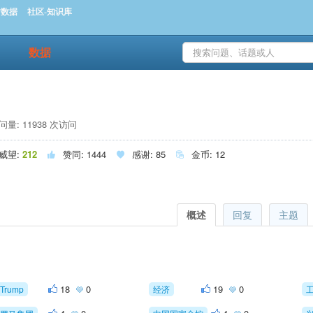
时数据
社区-知识库
数据
量: 11938 次访问
威望:
212
赞同:
1444
感谢:
85
金币:
12



概述
回复
主题
18
0
19
0
Trump
经济