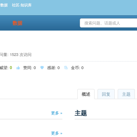
时数据
社区-知识库
数据
量: 1523 次访问
威望:
0
赞同:
0
感谢:
0
金币:
0



概述
回复
主题
主题
更多 »
更多 »