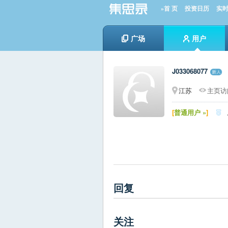
»首 页
投资日历
实
广场
用户
J033068077
江苏
主页访问
[
普通用户 »
]

回复
关注