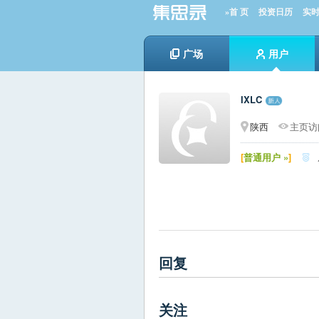
»首 页
投资日历
实
广场
用户
IXLC
陕西
主页访问
[
普通用户 »
]

回复
关注