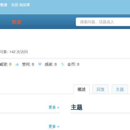
时数据
社区-知识库
数据
量: 142 次访问
威望:
0
赞同:
0
感谢:
0
金币:
0



概述
回复
主题
主题
更多 »
更多 »