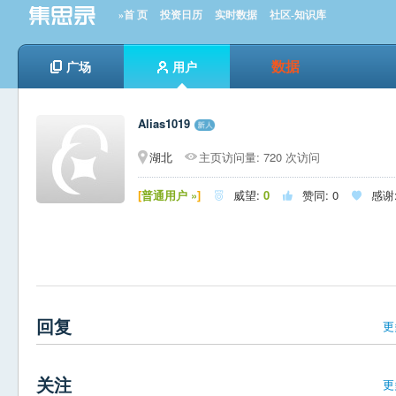
»首 页
投资日历
实时数据
社区-知识库
数据
广场
用户
Alias1019
湖北
主页访问量: 720 次访问
[
普通用户 »
]
威望:
0
赞同:
0
感谢



回复
更
关注
更