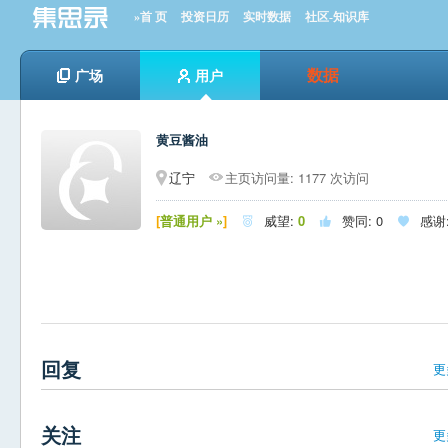
»首 页
投资日历
实时数据
社区-知识库
数据
广场
用户
黄豆酱油
辽宁
主页访问量: 1177 次访问
[
普通用户 »
]
威望:
0
赞同:
0
感谢



回复
更
关注
更