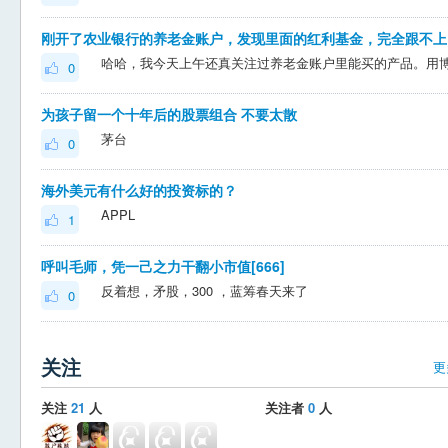
刚开了
0
为孩子留一个十年后的股票组合 不要太散
茅台
0
海外美元有什么好的投资标的？
APPL
1
呼叫毛师，凭一己之力干翻小市值[666]
反着想，矛股，300 ，蓝筹春天来了
0
关注
更
关注
21
人
关注者
0
人