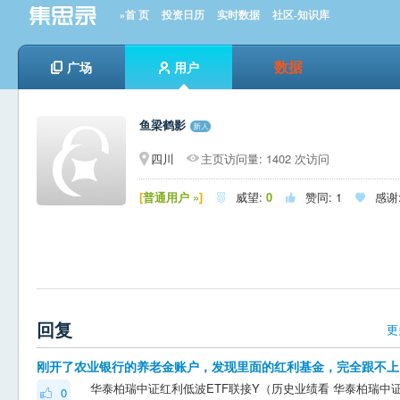
»首 页
投资日历
实时数据
社区-知识库
数据
广场
用户
鱼梁鹤影
四川
主页访问量: 1402 次访问
[
普通用户 »
]
威望:
0
赞同:
1
感谢



回复
更
刚开了
0