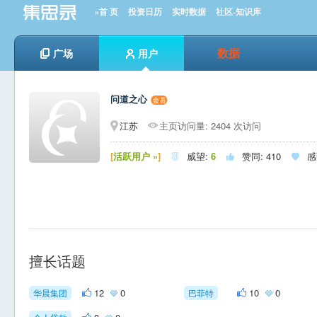
»首 页
投资日历
实时数据
社区-知识库
数据
广场
用户
问道之心
江苏
主页访问量: 2404 次访问
[
活跃用户 »
]
威望:
6
赞同:
410
感



擅长话题
12
0
10
0
华晨集团
巴菲特