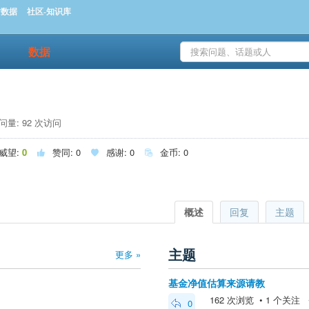
时数据
社区-知识库
数据
量: 92 次访问
威望:
0
赞同:
0
感谢:
0
金币:
0



概述
回复
主题
主题
更多 »
基金净值估算来源请教
162 次浏览 • 1 个关注 • 2
0