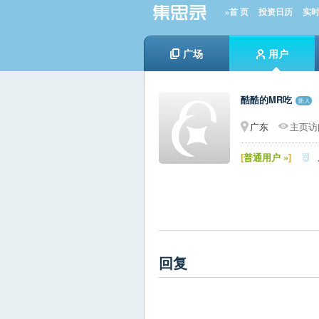
»首 页
投资日历
实
广场
用户
酷酷的MR吃
广东
主页访问
[
普通用户 »
]

回复