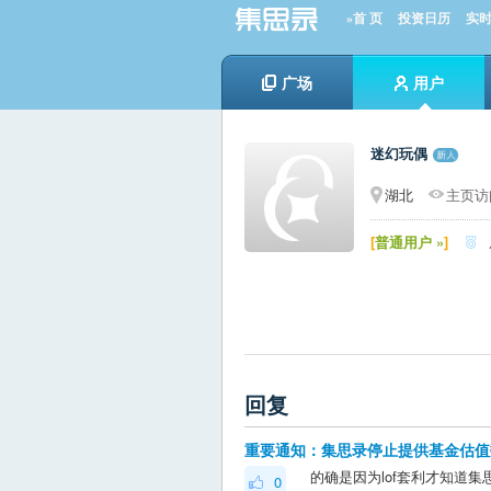
»首 页
投资日历
实
广场
用户
迷幻玩偶
湖北
主页访问
[
普通用户 »
]

回复
重要通知：集思录停止提供基金估值
0