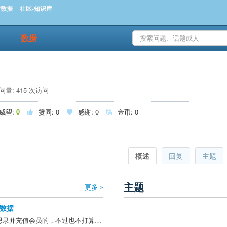
时数据
社区-知识库
数据
量: 415 次访问
威望:
0
赞同:
0
感谢:
0
金币:
0



概述
回复
主题
主题
更多 »
数据
的确是因为lof套利才知道集思录并充值会员的，不过也不打算退费了，在这里还能学习其他的知识