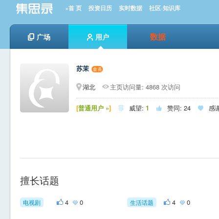
»首 页
投资日历
实时数据
社区-知识库
数据
广场
用户
苏茉
湖北
主页访问量: 4868 次访问
[
普通用户 »
]
威望:
1
赞同:
24
感



擅长话题
4
0
4
0
电视剧
生活话题