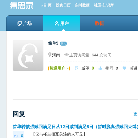
»首 页
投资日历
实时数据
社区-知识库
数据
广场
用户
简单5
河南
主页访问量: 644 次访问
[
普通用户 »
]
威望:
0
赞同:
0
感谢



回复
更
首华转债强赎回满足日从12日减到满足6日（暂时脱离强赎回束缚
【仅与楼主相互关注的人可见】
0