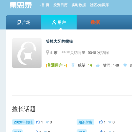
»首 页
投资日历
实时数据
社区-知识库
数据
广场
用户
笑掉大牙的熊猫
山东
主页访问量: 9048 次访问
[
普通用户 »
]
威望:
14
赞同:
149



擅长话题
1
0
1
0
2020年总结
知识付费