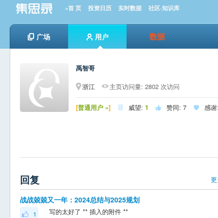
»首 页
投资日历
实时数据
社区-知识库
数据
广场
用户
禹智哥
浙江
主页访问量: 2802 次访问
[
普通用户 »
]
威望:
1
赞同:
7
感谢



回复
更
战战兢兢又一年：2024总结与2025规划
写的太好了 ** 插入的附件 **
1