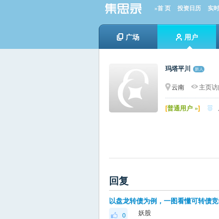
»首 页
投资日历
实
广场
用户
玛塔平川
云南
主页访问
[
普通用户 »
]

回复
以盘龙转债为例，一图看懂可转债竞
妖股
0