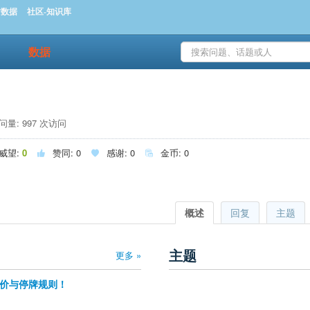
时数据
社区-知识库
数据
量: 997 次访问
威望:
0
赞同:
0
感谢:
0
金币:
0



概述
回复
主题
主题
更多 »
价与停牌规则！