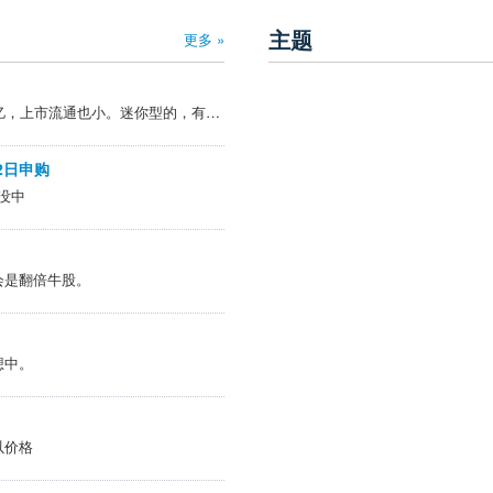
主题
更多 »
能打，应该不会破，才1，2亿，上市流通也小。迷你型的，有点军工题材。
2日申购
户没中
会是翻倍牛股。
想中。
以价格