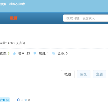
时数据
社区-知识库
数据
量: 4768 次访问
威望:
6
赞同:
23
感谢:
1
金币:
0



概述
回复
主题
3
0
注册制