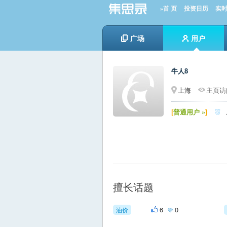
»首 页
投资日历
实
广场
用户
牛人8
上海
主页访问
[
普通用户 »
]

擅长话题
6
0
油价