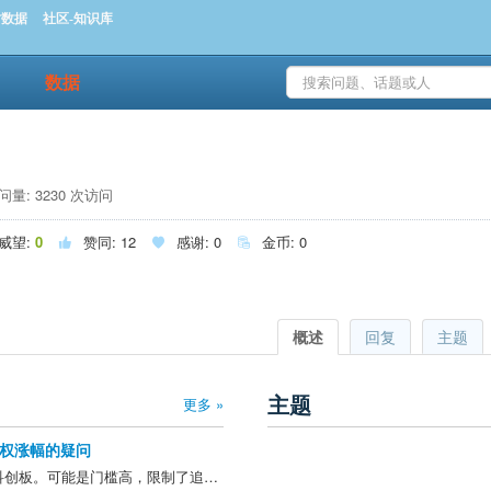
时数据
社区-知识库
数据
量: 3230 次访问
威望:
0
赞同:
12
感谢:
0
金币:
0



概述
回复
主题
主题
更多 »
权涨幅的疑问
个人观察，主板的涨幅高过科创板。可能是门槛高，限制了追捧的韭菜入场，*