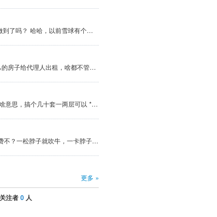
@qwerty12345asd >所以你做到了吗？ 哈哈，以前雪球有个买恒大挣了大钱，到处旅游晒图的。不知道现状如何了
@噜噜不怕壮 >圈子里有自己的房子给代理人出租，啥都不管每月进账租金，代理人基本都是从大中介例如链家离职的，据说比在中介打工活的滋润 以前市场好时，链家们做过二房东，那时房主除了房租到手的少点，其他不操心。这两年改成代理人，意思帮你租房子，处理租客或有...
@ji1si2lu3 >一两套就算了没啥意思，搞个几十套一两层可以 *一两套空置已经很闹心，手里拿着几十套整栋楼都是空着，没租客，该有多揪心
@北美圣雄 >请问GPT-4o免费不？一松脖子就吹牛，一卡脖子就装死，简中互联网哪个不牛逼？全是宇宙第一，吊打一切。美国吓尿了。笑死◠‿◠！ 投机挣钱不磕碜，但为了挣点投机的钱，自我洗脑成跪族，不以为耻，反以为荣，就丢人现眼了
更多 »
关注者
0
人