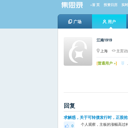
»首 页
投资日历
实
广场
用户
江南1919
上海
主页访问
[
普通用户 »
]

回复
求解惑，关于可转债发行时，正股抢
0