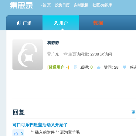
»首 页
投资日历
实时数据
社区-知识库
数据
广场
用户
梅静静
广东
主页访问量: 2738 次访问
[
普通用户 »
]
威望:
0
赞同:
28
感



回复
更
可口可乐扫瓶盖活动又开始了
** 插入的附件 ** 裹淘宝羊毛
0