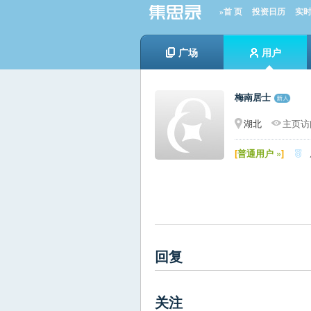
»首 页
投资日历
实
广场
用户
梅南居士
湖北
主页访问
[
普通用户 »
]

回复
关注