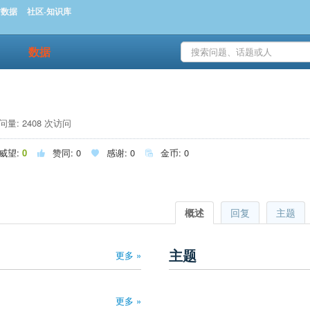
时数据
社区-知识库
数据
量: 2408 次访问
威望:
0
赞同:
0
感谢:
0
金币:
0



概述
回复
主题
主题
更多 »
更多 »