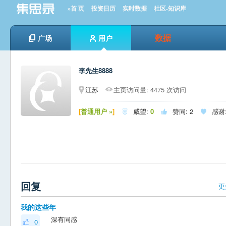
»首 页
投资日历
实时数据
社区-知识库
数据
广场
用户
李先生8888
江苏
主页访问量: 4475 次访问
[
普通用户 »
]
威望:
0
赞同:
2
感谢



回复
更
我的这些年
深有同感
0