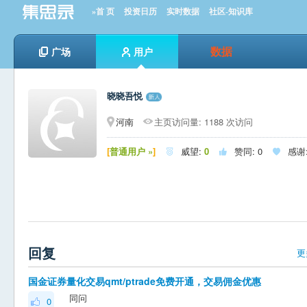
»首 页
投资日历
实时数据
社区-知识库
数据
广场
用户
晓晓吾悦
河南
主页访问量: 1188 次访问
[
普通用户 »
]
威望:
0
赞同:
0
感谢



回复
更
国金证券量化交易qmt/ptrade免费开通，交易佣金优惠
同问
0