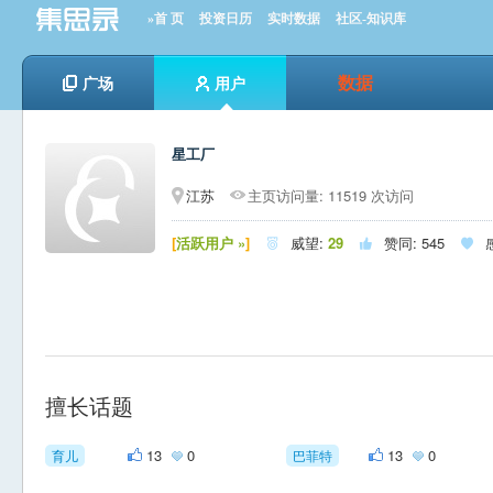
»首 页
投资日历
实时数据
社区-知识库
数据
广场
用户
星工厂
江苏
主页访问量: 11519 次访问
[
活跃用户 »
]
威望:
29
赞同:
545



擅长话题
13
0
13
0
育儿
巴菲特