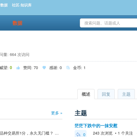
时数据
社区-知识库
数据
量: 664 次访问
威望:
0
赞同:
70
感谢:
0
金币:
1



概述
回复
主题
主题
更多 »
茫茫下跌中的一抹安慰
你好，同问: 手续费：是否全品种交易所1分，永久无门槛？ 保证金：能否交易所0（或1%），全品种？ 交返：有交易所返还吗？比例、门槛、月结、扣税？ 利息：可用资金利息多少？是否每日计提？ 通道：CTP主席、VIP通道、文华博易全免费？ 平今：日内平仓单边、不翻...
243 次浏览 • 1 个关注 • 2
0