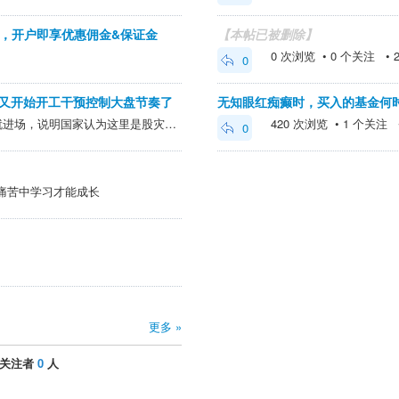
，开户即享优惠佣金&保证金
【本帖已被删除】
0 次浏览 • 0 个关注 • 202
0
队又开始开工干预控制大盘节奏了
无知眼红痴癫时，买入的基金何
@荒山大芒果 >国家队这里就进场，说明国家认为这里是股灾？ 可能是怕成为股灾
420 次浏览 • 1 个关注 • 2
0
痛苦中学习才能成长
更多 »
关注者
0
人