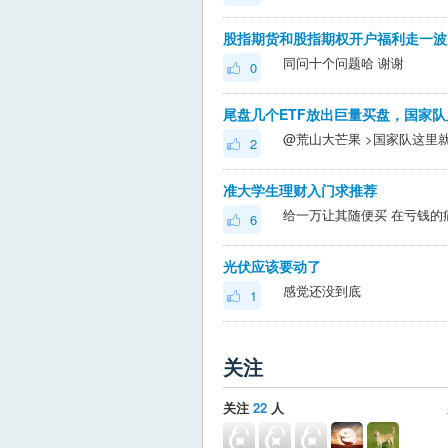
股指期货和股指期权开户福利走一波
同问十个问题哈 谢谢
0
尾盘几个ETF放出巨量买盘，国家
2
准大学生理财入门求推荐
给一万让其随便买 在亏钱的
6
光伏应该要动了
感觉还没到底
1
关注
关注
22
人