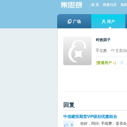
»首 页
投资日历
实
广场
用户
时效因子
江苏
主页访问
[
普通用户 »
]

回复
中信建投期货VIP级别优惠组合
0