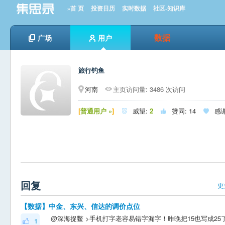
»首 页
投资日历
实时数据
社区-知识库
数据
广场
用户
旅行钓鱼
河南
主页访问量: 3486 次访问
[
普通用户 »
]
威望:
2
赞同:
14
感



回复
更
【数据】中金、东兴、信达的调价点位
1