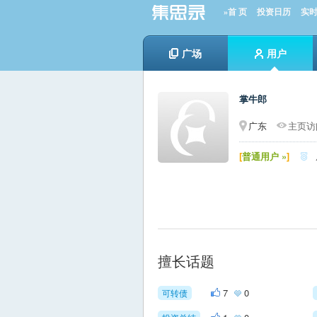
»首 页
投资日历
实
广场
用户
掌牛郎
广东
主页访问
[
普通用户 »
]

擅长话题
7
0
可转债