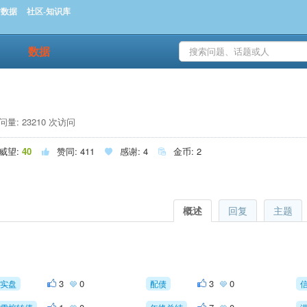
时数据
社区-知识库
数据
量: 23210 次访问
威望:
40
赞同:
411
感谢:
4
金币:
2



概述
回复
主题
3
0
3
0
实盘
配债