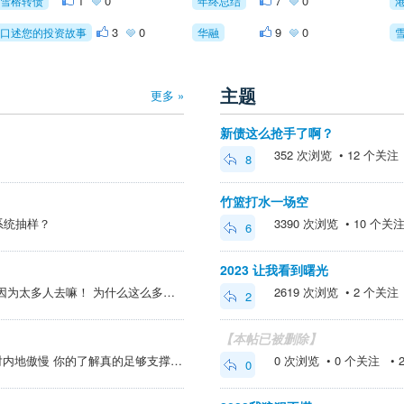
1
0
7
0
雪榕转债
年终总结
3
0
9
0
口述您的投资故事
华融
主题
更多 »
新债这么抢手了啊？
352 次浏览 • 12 个关注 • 
8
竹篮打水一场空
系统抽样？
3390 次浏览 • 10 个关注 •
6
2023 让我看到曙光
香港为什么这么拥挤呢？ 是因为太多人去嘛！ 为什么这么多人去呢？ 不就是它有多数地方不具备的优势嘛！ 这个逻辑很复杂吗？
2619 次浏览 • 2 个关注 • 
2
【本帖已被删除】
@大蘑王 >完全不高效，且对内地傲慢 你的了解真的足够支撑你的观点吗？
0 次浏览 • 0 个关注 • 202
0