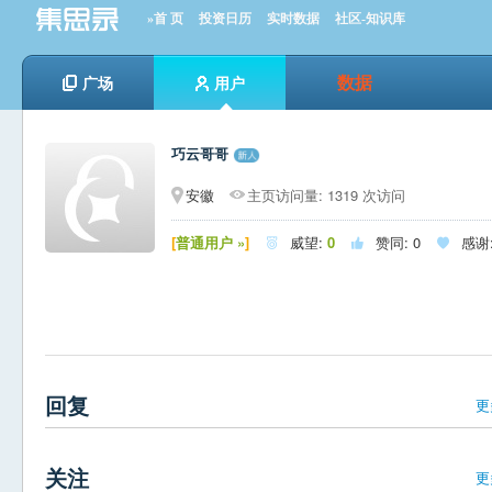
»首 页
投资日历
实时数据
社区-知识库
数据
广场
用户
巧云哥哥
安徽
主页访问量: 1319 次访问
[
普通用户 »
]
威望:
0
赞同:
0
感谢



回复
更
关注
更