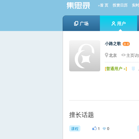
»首 页
投资日历
实
广场
用户
小路之歌
北京
主页访问
[
普通用户 »
]

擅长话题
1
0
课程