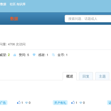
时数据
社区-知识库
数据
量: 4706 次访问
威望:
2
赞同:
5
感谢:
1
金币:
1



概述
回复
主题
1
0
1
0
广告
开户有礼