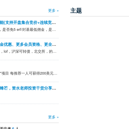
主题
更多 »
融资融券就到中信建投，算法交易赋能(支持开盘集合竞价+连续竞价)，更专业，更优惠！
请私信费率： 股票最低佣金，是否免5 erf/封基最低佣金，是否免5 沪深转债最低佣金，是否免5 可转债最低佣金，是否有保底费用？ 国债逆回购佣金最低多少 场内基金申赎费是否有折扣 场内货币基金可否0佣金 两融佣金及利率，是否支持绕标 北交所最低佣金 港股通最...
银河证券开户福利升级（更给力的佣金优惠、更多会员资格、更全面的套利优化）
请问是否免5； A股，基金etf，lof，沪深可转债，北交所，的费率，最低收费； 两融利率，及两融账户，上述品种的费率，最低收费；
现在没有管理费了 "推荐朋友"项目 每推荐一人可获得200美元。 被推荐的客户可获得1000美元 IBKR 股票。 ●推荐朋友在盈透证券开户，获得200美元奖励。 ●您的朋友也可获得最高1000美元的 IBKR 股票（ NASDAQ : I...
新春答谢，宏观投资报告会：一剑试锋芒，资水老师投资干货分享，展望2023领略《不亏》的艺术
更多 »
关注者
6
人