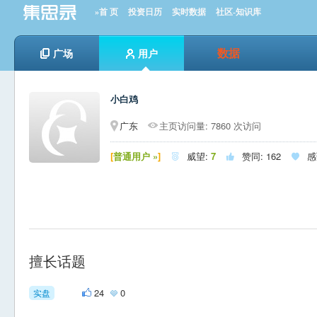
»首 页
投资日历
实时数据
社区-知识库
数据
广场
用户
小白鸡
广东
主页访问量: 7860 次访问
[
普通用户 »
]
威望:
7
赞同:
162
感



擅长话题
24
0
实盘