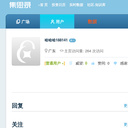
»首 页
投资日历
实时数据
社区-知识库
数据
广场
用户
哈哈哈188141
广东
主页访问量: 264 次访问
[
普通用户 »
]
威望:
0
赞同:
0
感谢



回复
更
关注
更