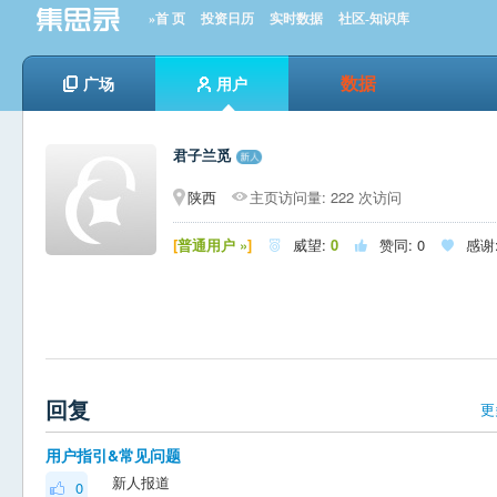
»首 页
投资日历
实时数据
社区-知识库
数据
广场
用户
君子兰觅
陕西
主页访问量: 222 次访问
[
普通用户 »
]
威望:
0
赞同:
0
感谢



回复
更
用户指引&常见问题
新人报道
0