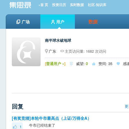
»首 页
投资日历
实时数据
社区-知识库
数据
广场
用户
南半球水破地球
广东
主页访问量: 1682 次访问
[
普通用户 »
]
威望:
0
赞同:
35
感



回复
更
[有奖竞猜]本轮牛市最高点（上证/万得全A）
牛市已经结束了
1