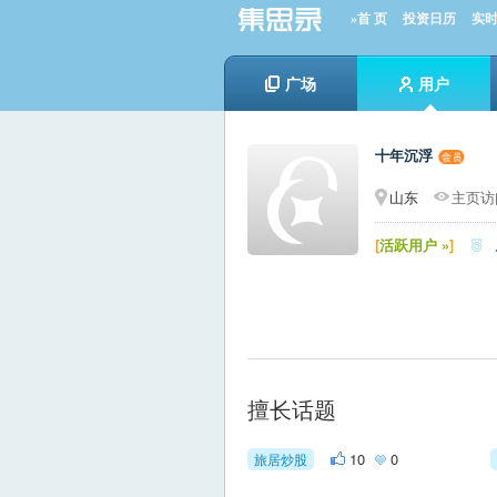
»首 页
投资日历
实
广场
用户
十年沉浮
山东
主页访问
[
活跃用户 »
]

擅长话题
10
0
旅居炒股