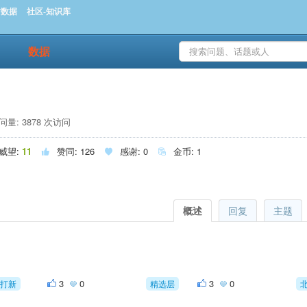
时数据
社区-知识库
数据
量: 3878 次访问
威望:
11
赞同:
126
感谢:
0
金币:
1



概述
回复
主题
3
0
3
0
打新
精选层