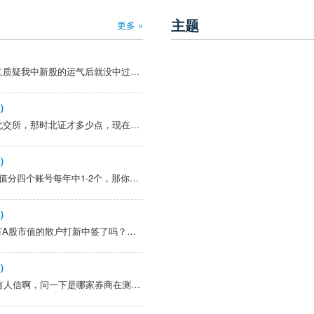
主题
更多 »
沾沾喜气，自从上次有人抬杠质疑我中新股的运气后就没中过了，还是要跟运气好的人在一起。
）
@竹语松涛 >24年是买了些北交所，那时北证才多少点，现在多少点，PE多少，为打新每个账户配20万，如果像沪深一样，中签率太低了，就不值得了。呼吁市值打新有考虑资金大额流动的干扰的原因，但也不排除以下两个坏心思。1、把手中炒高的北郊股票分给市值打新的散户...
）
@忧伤的簧风琴 >你100万市值分四个账号每年中1-2个，那你是天选之子，只能感叹，你牛！！！！！我先不说你是假的，那你算过你赚的几千块新股钱，抵得过市值亏损的钱吗，21年-24年这熊市4年，你市值亏了多少钱，算过吗？我不用你回答，我相信你的答案一定是你...
）
@忧伤的簧风琴 >你见过持有A股市值的散户打新中签了吗？反正这么多年我是没中过，也没见过身边的人中过，就跟没见身边人中过彩票一样, 倒是见过市值跌掉70%变成忧郁症的人；所以别天真臆想了； 市值100万左右，远远不够北交所打新门槛。但平均分配到家人的4...
）
@lhw44488 >这种烂谣言也有人信啊，问一下是哪家券商在测试不就知道了吗，连某会的工作流程都没搞清楚，张嘴就胡扯不过造谣的人逢高出货，昨天的收益应该是不错的，苦了无脑接盘的韭菜。 个人支持市值配售，对中小投资人相对公平一些。接盘的人肯定不是为了打...