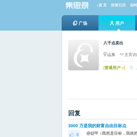
»首 页
投资日历
实
广场
用户
八千点卖出
山东
主页访问
[
普通用户 »
]

回复
3000 万是我的财富自由目标点
0