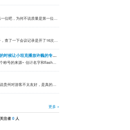
@冷雨夜 >他说了车好看是第一位吧，为何不说质量是第一位呢。小米为何销量不行，很多黄牛栽了，就是事故出的太多了。还有采访的时候被问怎么看待小米粉丝，雷布斯直接回答让他们成为脑残粉。 小米的争议核心在于:有人认为雷军嘴里跑火车，吹牛撒谎成性；米粉认为雷军...
@江经是位年青人 >一个杯子，查了一下会议记录是开了16次会议，不是15次！！！ 哈哈，雷总的销售策略，开了个玩笑而已
明天是上班的最后一天啦，今天下班的时候让小坦克播放许巍的专辑 ：）
@斩者怕逃 >请问，“闪大”这个称号的来源~ 估计名字和flash很像
@seeker24680 >网上有声音说贵州对游客不太友好，是真的吗 我前些年去的时候感觉挺好的
更多 »
关注者
0
人