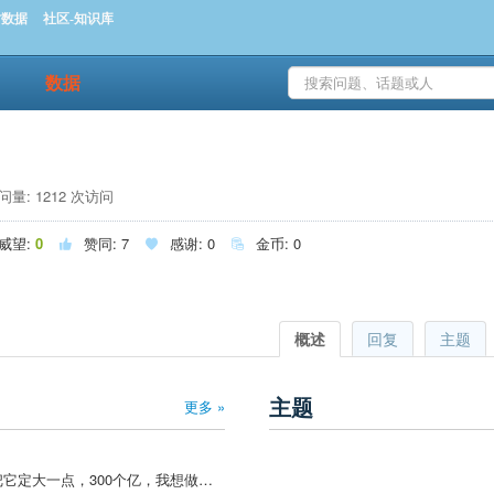
时数据
社区-知识库
数据
量: 1212 次访问
威望:
0
赞同:
7
感谢:
0
金币:
0



概述
回复
主题
主题
更多 »
@赵甲 >既然是目标，我就把它定大一点，300个亿，我想做湖北省的首富。 把雷军放在哪里