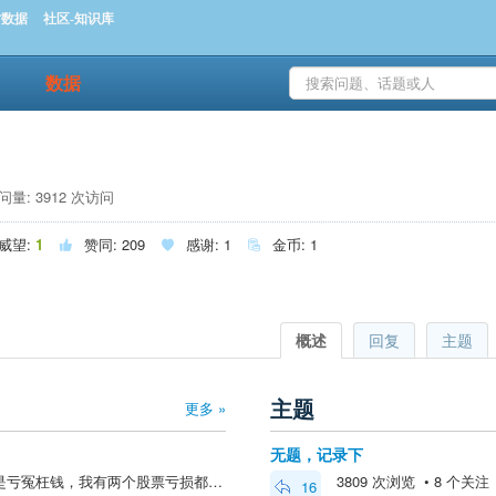
时数据
社区-知识库
数据
量: 3912 次访问
威望:
1
赞同:
209
感谢:
1
金币:
1



概述
回复
主题
主题
更多 »
无题，记录下
@damugua8126 >最难受的是亏冤枉钱，我有两个股票亏损都是大几百个，只能怪自己眼光差技术菜，也是认了，这次纯粹莫名其妙进去偷鸡越亏越多，纯冤枉钱！手贱烧的钱！特别郁闷。可能另一方面，长期亏损挨打，心情不好，更接受不了这种糊涂亏损，哎，越是没钱的...
3809 次浏览 • 8 个关注 • 
16