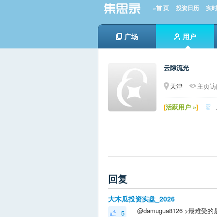
»首 页
投资日历
实
广场
用户
云隙流光
天津
主页访问
[
活跃用户 »
]

回复
大木瓜投资实盘_2026
5