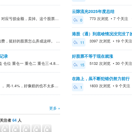
云隙流光2025年度总结
转出部分之前融资账户盈利，对应亏损金额，卖掉。这个股票这到这里了，本来大赚的，最后略有盈利，一点点了。** 插入的附件 **辛辛苦苦做T，但赶上单向趋势一文不值。
773 次浏览 • 7 个关注 • 2
0
港股（通）到底啥情况没完没了
清了宝丰，赔了点，花了认知费，挺好的股票怎么弄成这样。 反思反思。仓位太重了70%。不敢拿了。还上期货对冲赔了5000，一手赔这么多，期货这玩意赔钱更快呀
3397 次浏览 • 19 个关注 •
11
盘记录
好股票不等于现在就涨
@树叶有砖工 >周收益 年收益 仓位 重仓一 重仓二 重仓三-4.80% -7.5% 100% 小市值前高回撤-23.92%，出坑还需涨31.45%========================================大半夜的，正在统计数据，手...
5132 次浏览 • 30 个关注 •
15
在路上，虽不断犯错仍努力前行
人懒懒的，不想周末统计了，， 周-1.4%，好像赔的也不太多，但是连续赔痛感放大了 宝丰加到了非常大的仓位，占比60+%，，今天剩了点资金跌的连回购都忘做了，白搭4块多。随着持续的加仓继续的关注，持续的了解，越来越多，原来pp拉丝卖钱跟菜市场卖白菜差不多，...
1833 次浏览 • 9 个关注 • 
1
更多 »
关注者
64
人