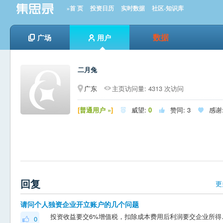
»首 页
投资日历
实时数据
社区-知识库
数据
广场
用户
二月兔
广东
主页访问量: 4313 次访问
[
普通用户 »
]
威望:
0
赞同:
3
感谢



回复
更
请问个人独资企业开立账户的几个问题
投资收益要交
0