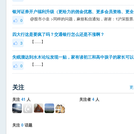
银河
@股市小韭 >同样的问题，麻烦私信通知，谢谢：1沪深股票佣金
0
四大行这是要疯了吗？交通银行怎么还是不涨啊？
【......】
3
失眠
【......】
0
关注
更
关注
41
人
关注者
4
人
关注
0
话题