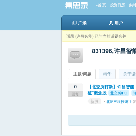
»首 页
投资日历
实
广场
用户
话题 (许昌智能) 已与当前话题合并
831396,许昌智
主题/问题
精华
关于话
0
【北交所打新】许昌智能：
桩”概念股
北交所IPO
回复
新股
•
北证三板投研社
发起