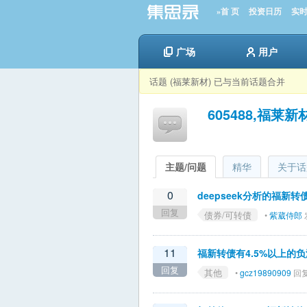
»首 页
投资日历
实
广场
用户
话题 (福莱新材) 已与当前话题合并
605488,福莱新
主题/问题
精华
关于话
0
deepseek分析的福新
回复
债券/可转债
•
紫葳侍郎
发
11
福新转债有4.5%以上的
回复
其他
•
gcz19890909
回复 