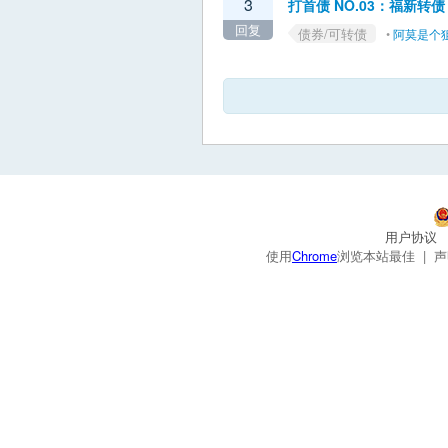
3
打首债 NO.03：福新转债（
回复
债券/可转债
•
阿莫是个
用户协议
使用
Chrome
浏览本站最佳 |