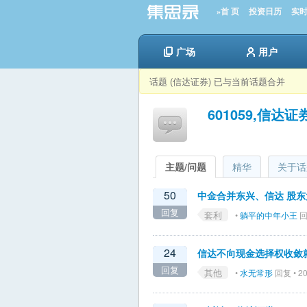
»首 页
投资日历
实
广场
用户
话题 (信达证券) 已与当前话题合并
601059,信达证
主题/问题
精华
关于话
50
中金合并东兴、信达 股
回复
套利
•
躺平的中年小王
回复
24
信达不向现金选择权收敛
回复
其他
•
水无常形
回复 • 20