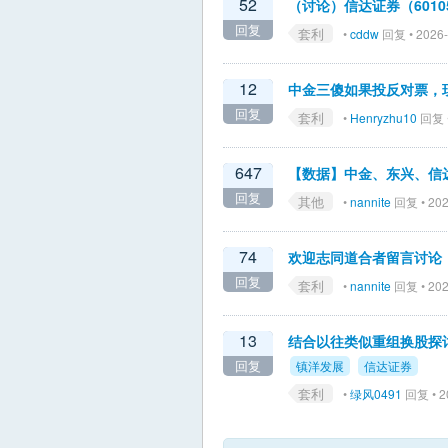
52
（讨论）信达证券（601
回复
套利
•
cddw
回复 • 2026-
12
中金三傻如果投反对票，
回复
套利
•
Henryzhu10
回复 •
647
【数据】中金、东兴、信
回复
其他
•
nannite
回复 • 202
74
欢迎志同道合者留言讨论：
回复
套利
•
nannite
回复 • 202
13
结合以往类似重组换股探
回复
镇洋发展
信达证券
套利
•
绿风0491
回复 • 2