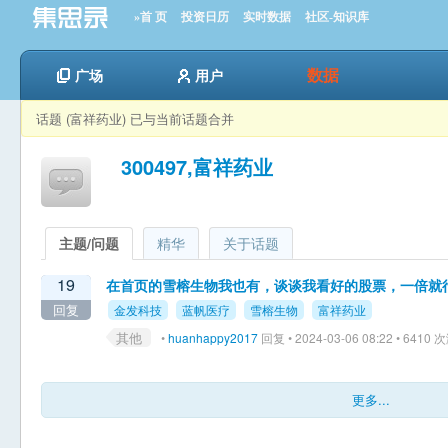
»首 页
投资日历
实时数据
社区-知识库
数据
广场
用户
话题 (富祥药业) 已与当前话题合并
300497,富祥药业
主题/问题
精华
关于话题
19
在首页的雪榕生物我也有，谈谈我看好的股票，一倍就
回复
金发科技
蓝帆医疗
雪榕生物
富祥药业
其他
•
huanhappy2017
回复 • 2024-03-06 08:22 • 6410
更多...