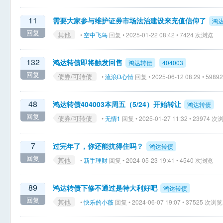
11
需要大家参与维护证券市场法治建设来充值信仰了
鸿
回复
其他
•
空中飞鸟
回复 • 2025-01-22 08:42 • 7424 次浏览
132
鸿达转债即将触发回售
鸿达转债
404003
回复
债券/可转债
•
流浪D心情
回复 • 2025-06-12 08:29 • 598
48
鸿达转债404003本周五（5/24）开始转让
鸿达转债
回复
债券/可转债
•
无情1
回复 • 2025-01-27 11:32 • 23974 次
7
过完年了，你还能抗得住吗？
鸿达转债
回复
其他
•
新手理财
回复 • 2024-05-23 19:41 • 4540 次浏览
89
鸿达转债下修不通过是特大利好吧
鸿达转债
回复
其他
•
快乐的小薇
回复 • 2024-06-07 19:07 • 37525 次浏览