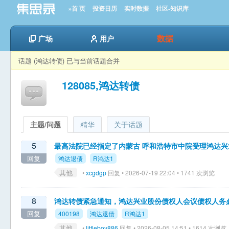
»首 页
投资日历
实时数据
社区-知识库
数据
广场
用户
话题 (鸿达转债) 已与当前话题合并
128085,鸿达转债
主题/问题
精华
关于话题
5
最高法院已经指定了内蒙古 呼和浩特市中院受理鸿达
回复
鸿达退债
R鸿达1
其他
•
xcgdgp
回复 • 2026-07-19 22:04 • 1741 次浏览
8
鸿达转债紧急通知，鸿达兴业股份债权人会议债权人务
回复
400198
鸿达退债
R鸿达1
其他
•
littleboy886
回复 • 2026-08-05 14:51 • 1614 次浏览