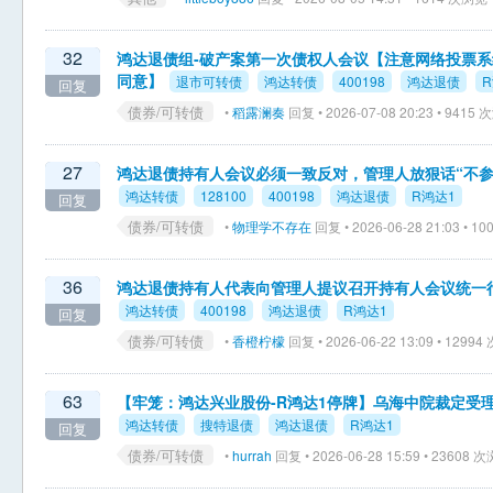
32
鸿达退债组-破产案第一次债权人会议【注意网络投票系统
同意】
退市可转债
鸿达转债
400198
鸿达退债
R
回复
债券/可转债
•
稻露澜奏
回复 • 2026-07-08 20:23 • 9415
27
鸿达退债持有人会议必须一致反对，管理人放狠话“不参
鸿达转债
128100
400198
鸿达退债
R鸿达1
回复
债券/可转债
•
物理学不存在
回复 • 2026-06-28 21:03 • 
36
鸿达退债持有人代表向管理人提议召开持有人会议统一
鸿达转债
400198
鸿达退债
R鸿达1
回复
债券/可转债
•
香橙柠檬
回复 • 2026-06-22 13:09 • 1299
63
【牢笼：鸿达兴业股份-R鸿达1停牌】乌海中院裁定受
鸿达转债
搜特退债
鸿达退债
R鸿达1
回复
债券/可转债
•
hurrah
回复 • 2026-06-28 15:59 • 23608 