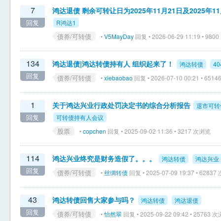
7
鸿达退债 剩余可转让日为2025年11月21日及2025年11
回复
R鸿达1
债券/可转债
•
V5MayDay
回复 • 2026-06-29 11:19 • 98
134
鸿达退债|鸿达转债持有人 组织起来了！
鸿达转债
40
回复
债券/可转债
•
xiebaobao
回复 • 2026-07-10 00:21 • 65
1
关于鸿达兴业行政处罚决定书的综合分析报告
退市可转
回复
可转债持有人会议
股票
•
copchen
回复 • 2025-09-02 11:36 • 3217 次浏览
114
鸿达兴业终究是财务造假了。。。
鸿达转债
鸿达兴业
回复
债券/可转债
•
丝绸转债
回复 • 2025-07-09 19:37 • 6283
43
鸿达转债回售大家参与吗？
鸿达转债
鸿达退债
回复
债券/可转债
•
怡然翠
回复 • 2025-09-22 09:42 • 25763 