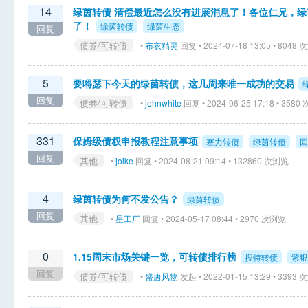
14
绿茵转债 清偿最近怎么没有进展消息了！各位仁兄，绿
了！
绿茵转债
绿茵生态
回复
债券/可转债
•
布衣精灵
回复 • 2024-07-18 13:05 • 8048
5
要嘚瑟下今天的绿茵转债，这几周来唯一成功的交易
回复
债券/可转债
•
johnwhite
回复 • 2024-06-25 17:18 • 358
331
保姆级债权申报教程注意事项
塞力转债
绿茵转债
回
回复
其他
•
joike
回复 • 2024-08-21 09:14 • 132860 次浏览
4
绿茵转债为何不发公告？
绿茵转债
回复
其他
•
星工厂
回复 • 2024-05-17 08:44 • 2970 次浏览
0
1.15周末市场关键一览，可转债排行榜
搜特转债
紫银
回复
债券/可转债
•
盛唐风物
发起 • 2022-01-15 13:29 • 3393