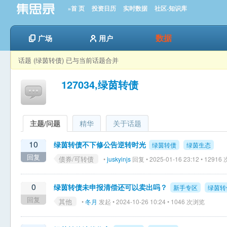
»首 页
投资日历
实时数据
社区-知识库
数据
广场
用户
话题 (绿茵转债) 已与当前话题合并
127034,绿茵转债
主题/问题
精华
关于话题
10
绿茵转债不下修公告逆转时光
绿茵转债
绿茵生态
回复
债券/可转债
•
juskyinjs
回复 • 2025-01-16 23:12 • 1291
0
绿茵转债未申报清偿还可以卖出吗？
新手专区
绿茵转
回复
其他
•
冬月
发起 • 2024-10-26 10:24 • 1046 次浏览