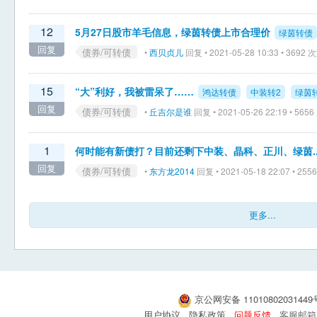
12
5月27日股市羊毛信息，绿茵转债上市合理价
绿茵转债
回复
债券/可转债
•
西贝贞儿
回复 • 2021-05-28 10:33 • 3692
15
“大”利好，我被雷呆了……
鸿达转债
中装转2
绿茵
回复
债券/可转债
•
丘吉尔是谁
回复 • 2021-05-26 22:19 • 56
1
何时能有新债打？目前还剩下中装、晶科、正川、绿茵..
回复
债券/可转债
•
东方龙2014
回复 • 2021-05-18 22:07 • 25
更多...
京公网安备 1101080203144
用户协议
隐私政策
问题反馈
客服邮箱：s