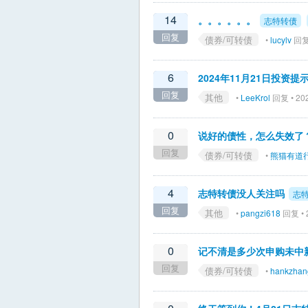
14
。。。。。。
志特转债
回复
债券/可转债
•
lucylv
回复 
6
2024年11月21日投资
回复
其他
•
LeeKrol
回复 • 202
0
说好的债性，怎么失效了
回复
债券/可转债
•
熊猫有道
4
志特转债没人关注吗
志
回复
其他
•
pangzi618
回复 • 2
0
记不清是多少次申购未中
回复
债券/可转债
•
hankzhan