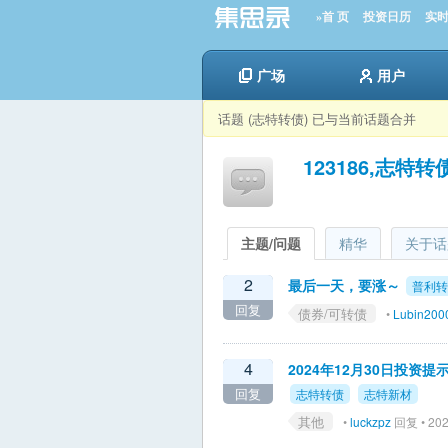
»首 页
投资日历
实
广场
用户
话题 (志特转债) 已与当前话题合并
123186,志特转
主题/问题
精华
关于话
2
最后一天，要涨～
普利转
回复
债券/可转债
•
Lubin200
4
2024年12月30日投资
回复
志特转债
志特新材
其他
•
luckzpz
回复 • 202