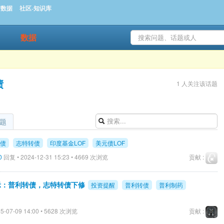
时数据
社区-知识库
数据
债
1 人关注该话题
题
债
志特转债
印度基金LOF
美元债LOF
0
回复 • 2024-12-31 15:23 • 4669 次浏览
贡献 :
提示：普利转债，志特转债下修
投资提醒
普利转债
普利制药
5-07-09 14:00 • 5628 次浏览
贡献 :