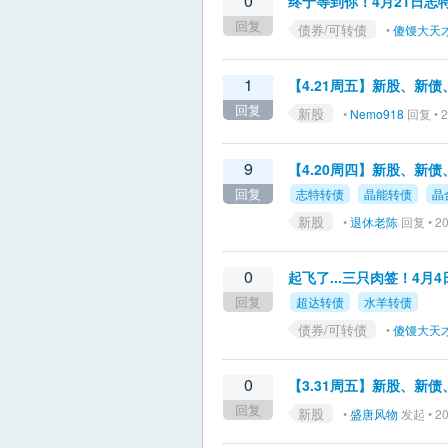
0
终于等到你！4月21日志
回复
债券/可转债
•
傻馒大天
1
【4.21周五】新股、新
回复
新股
•
Nemo918
回复 • 2
9
【4.20周四】新股、新
回复
志特转债
晶能转债
晶
新股
•
退休老陈
回复 • 20
0
起飞了...三只肉签！4月
回复
超达转债
水羊转债
债券/可转债
•
傻馒大天
0
【3.31周五】新股、新
回复
新股
•
盛唐风物
发起 • 20