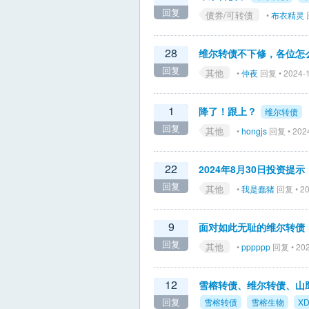
回复
债券/可转债
•
布衣精灵
回
28
维尔转债不下修，各位怎
回复
其他
•
仲夜
回复 • 2024-1
1
降了！跟上？
维尔转债
回复
其他
•
hongjs
回复 • 2024
22
2024年8月30日投资提
回复
其他
•
我是蠢猪
回复 • 20
9
面对如此无耻的维尔转债
回复
其他
•
pppppp
回复 • 202
12
雪榕转债、维尔转债、山
回复
雪榕转债
雪榕生物
X