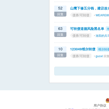
52
山鹰下修五分钱，建议改
回复
债券/可转债
•
WEARE8
63
可转债道德风险黑名单
回复
债券/可转债
•
洛阳的兵
10
123049维尔转债
维尔转
回复
债券/可转债
•
guoxl
回复 
用户协议