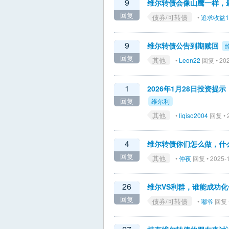
9
维尔转债会像山鹰一样，
回复
债券/可转债
•
追求收益1
9
维尔转债公告到期赎回
回复
其他
•
Leon22
回复 • 202
1
2026年1月28日投资提示
回复
维尔利
其他
•
liqiso2004
回复 • 2
4
维尔转债你们怎么做，什
回复
其他
•
仲夜
回复 • 2025-1
26
维尔VS利群，谁能成功化
回复
债券/可转债
•
嘟爷
回复 •