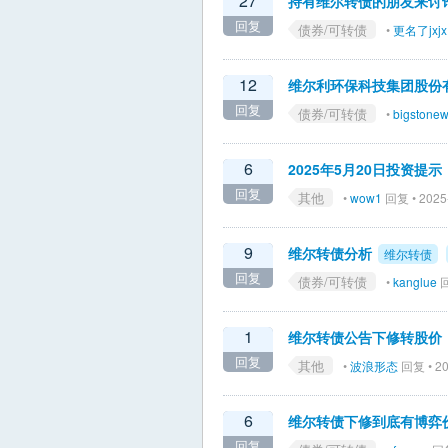
27
持有维尔转债的朋友来讨
回复
债券/可转债
•
更名了jxjx
12
维尔利环保科技集团股份
回复
债券/可转债
•
bigstone
6
2025年5月20日投资
回复
其他
•
wow1
回复 • 2025
9
维尔转债分析
维尔转债
回复
债券/可转债
•
kanglue
回
1
维尔转债公告下修转股价
回复
其他
•
波浪形态
回复 • 20
6
维尔转债下修到底有博弈
回复