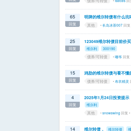
债券/可转债
•
faeces
回复
65
明牌的维尔转债有什么坑
回复
其他
•
长岛冰茶007
回复 •
25
123049维尔转债目前价
回复
维尔利
300190
债券/可转债
•
嘟爷
回复 •
15
鸡肋的维尔转债与看不懂
回复
债券/可转债
•
布衣精灵
回
4
2025年1月24日投资提示
回复
维尔利
其他
•
snowswing
回复 • 
14
维尔转债，
维尔转债