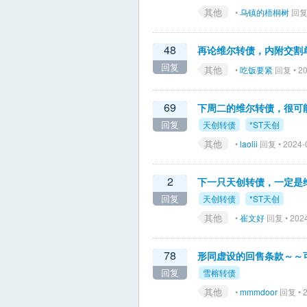
其他
•
乌镇的梧桐树
回复 
48
再论维尔转债，内附交割
回复
其他
•
吃饭要紧
回复 • 20
69
下周二的维尔转债，很可
回复
天创转债
*ST天创
其他
•
laolii
回复 • 2024-
2
下一只天创转债，一定是
回复
天创转债
*ST天创
其他
•
崔文好
回复 • 2024
78
形同虚设的回售条款～～
回复
雪榕转债
其他
•
mmmdoor
回复 • 2