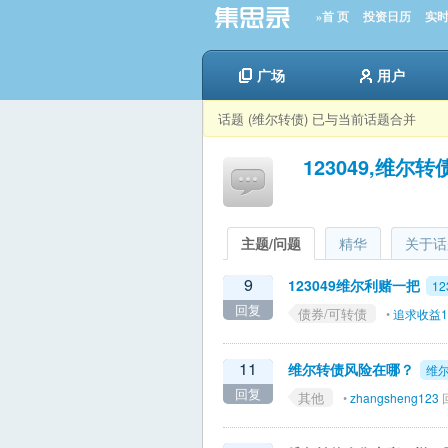
»首 页
投资日历
实
广场
用户
话题 (维尔转债) 已与当前话题合并
123049,维尔转
主题/问题
精华
关于话
9
123049维尔利赌一把
12
回复
债券/可转债
•
追求收益1
11
维尔转债风险在哪？
维
回复
其他
•
zhangsheng123
回