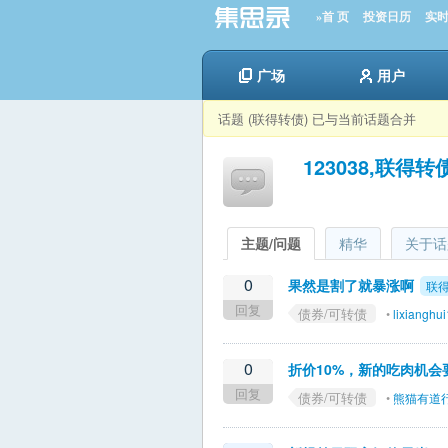
»首 页
投资日历
实
广场
用户
话题 (联得转债) 已与当前话题合并
123038,联得转
主题/问题
精华
关于话
0
果然是割了就暴涨啊
联
回复
债券/可转债
•
lixianghu
0
折价10%，新的吃肉机会
回复
债券/可转债
•
熊猫有道