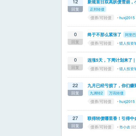
12
新规首日双高妖债雪崩，
回复
正邦转债
债券/可转债
•
huxj2015
0
终于不那么紧张了
阿里巴
回复
债券/可转债
•
猎人投资
0
连涨5天，下周计划来了 |
回复
债券/可转债
•
猎人投资
22
九月已经亏损了，你们赚
回复
九洲转2
万讯转债
债券/可转债
•
huxj2015
27
联得转债哪里香！引得中金
回复
债券/可转债
•
市小农
回复