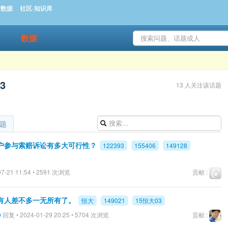
时数据
社区-知识库
数据
3
13 人关注该话题
题
户参与索赔诉讼有多大可行性？
122393
155406
149128
7-21 11:54 • 2591 次浏览
贡献 :
有人差不多一无所有了。
恒大
149021
15恒大03
0
回复 • 2024-01-29 20:25 • 5704 次浏览
贡献 :