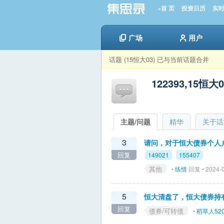
»首 页
投资日历
实
广场
用户
话题 (15恒大03) 已与当前话题合并
122393,15恒大0
主题/问题
精华
关于话
3
请问，对于恒大债券个人
回复
149021
155407
其他
•
练惜
回复 • 2024-0
5
恒大清盘了，恒大债券持
回复
债券/可转债
•
稻草人52