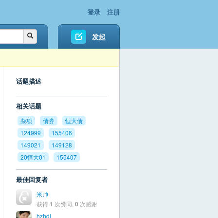
登录
注册
发起
话题描述
相关话题
杂项
债券
恒大债
124999
155406
149021
149128
20恒大01
155407
最佳回复者
米帅
获得
1
次赞同,
0
次感谢
hzhdj