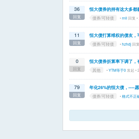
36
恒大债券的持有这大多都
回复
债券/可转债
•
rnll
回复 • 
11
恒大债打算维权的债友，可以
回复
债券/可转债
•
hzhdj
回复 
0
恒大债券折算率下调了，
回复
其他
•
YTM等于0
发起 • 2
79
年化26%的恒大债，---
回复
债券/可转债
•
格式不正