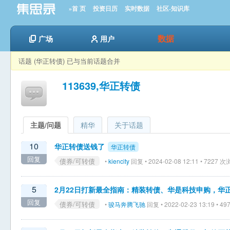
»首 页
投资日历
实时数据
社区-知识库
数据
广场
用户
话题 (华正转债) 已与当前话题合并
113639,华正转债
主题/问题
精华
关于话题
10
华正转债送钱了
华正转债
回复
债券/可转债
•
kiencity
回复 • 2024-02-08 12:11 • 7227 
5
2月22日打新最全指南：精装转债、华是科技申购，华
回复
债券/可转债
•
骏马奔腾飞驰
回复 • 2022-02-23 13:19 • 