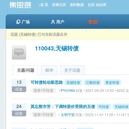
»首 页
投资日历
实时数据
社区-知识库
数据
广场
用户
话题 (无锡转债) 已与当前话题合并
110043,无锡转债
主题/问题
精华
关于话题
13
可转债轮动新思路
无锡转债
江银转债
青农转债
回复
债券/可转债
•
PYUYAN
回复 • 2021-09-29 13:52 • 6202
24
莫忘熊市苦：下调转股价受限的丑债
可转债
无锡转债
回复
债券/可转债
•
文明守望
回复 • 2023-11-01 11:20 • 1114