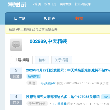
»首 页
投资日历
实时数据
社区-知识库
数据
广场
用户
话题 (中天精装) 已与当前话题合并
002989,中天精装
主题/问题
精华
关于话题
2
2026年3月27日投资提示：中天精装股东拟减持不超3
回复
精装转债
其他
•
积少成多66
回复 • 2026-03-27 10:12 • 4326 次浏览
4
没想到周五大家都涨这么多，这个127055跌最凶
0029
回复
债券/可转债
•
主力等等我
回复 • 2026-01-11 14:47 • 45