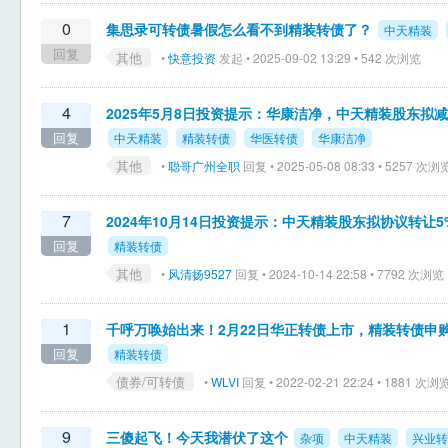
0
集思录可转债暑假怎么看不到精装转债了？
中天精装
回复
其他
•
快意投资
发起 • 2025-09-02 13:29 • 542 次浏览
4
2025年5月8日投资提示：华康洁净，中天精装股东拟
回复
中天精装
精装转债
华医转债
华康洁净
其他
•
聪哥广州全职
回复 • 2025-05-08 08:33 • 5257 次浏
7
2024年10月14日投资提示：中天精装股东拟协议转让5
回复
精装转债
其他
•
风清扬9527
回复 • 2024-10-14 22:58 • 7792 次浏览
1
千呼万唤始出来！2月22日华正转债上市，精装转债申
回复
精装转债
债券/可转债
•
WLVI
回复 • 2022-02-21 22:24 • 1881 次浏
9
三傻起飞！今天我潜伏了这个
杂项
中天精装
兴业转